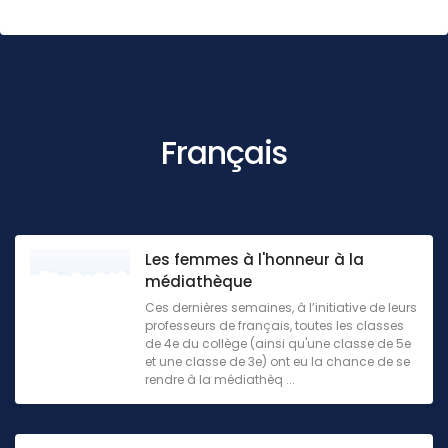
Français
Les femmes à l'honneur à la
médiathèque
Ces dernières semaines, à l’initiative de leurs
professeurs de français, toutes les classes
de 4e du collège (ainsi qu'une classe de 5e
et une classe de 3e) ont eu la chance de se
rendre à la médiathèq ...