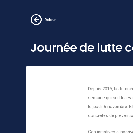
Retour
Journée de lutte c
Depuis 2015, la Journée
semaine qui suit les v
le jeudi 6 novembre. El
concrètes de préventi
Ces initiatives s’insc