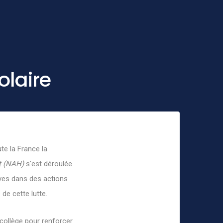
olaire
te la France la
t (NAH)
s'est déroulée
lèves dans des actions
e cette lutte.
collège pour renforcer