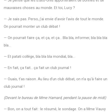
—
Je
pense
que
les
États-
Unis
apporteraient
de
bonnes
et
de
mauvaises
choses
au
monde.
Et
toi,
Lucy ?
—
Je
sais
pas.
Perso,
j’ai
envie
d’avoir
l’avis
de
tout
le
monde.
On
pourrait
monter
un
club
débat !
—
On
pourrait
faire
ça,
et
ça,
et
ça…
Bla
bla,
informer,
bla
bla
bla
bla…
—
Et
patati
collège,
bla
bla
bla
mondial,
bla…
—
En
fait,
ça
fait…
ça
fait
un
club
journal !
—
Ouais,
t’as
raison.
Au
lieu
d’un
club
débat,
on
n’a
qu’à
faire
un
club
journal !
(
Devant
le
bureau
de
Mme
Hamard,
pendant
la
pause
de
midi)
—
Bon,
on
a
tout
fait :
le
résumé,
le
sondage.
On
a
Mme
Vauvy