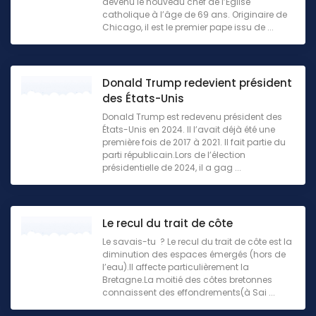
devenu le nouveau chef de l’Église
catholique à l’âge de 69 ans. Originaire de
Chicago, il est le premier pape issu de ...
Donald Trump redevient président
des États-Unis
Donald Trump est redevenu président des
États-Unis en 2024. Il l’avait déjà été une
première fois de 2017 à 2021. Il fait partie du
parti républicain.Lors de l’élection
présidentielle de 2024, il a gag ...
Le recul du trait de côte
Le savais-tu ? Le recul du trait de côte est la
diminution des espaces émergés (hors de
l’eau).Il affecte particulièrement la
Bretagne.La moitié des côtes bretonnes
connaissent des effondrements(à Sai ...