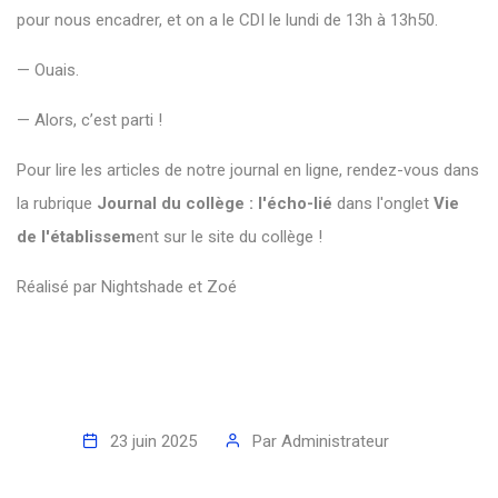
pour
nous
encadrer,
et
on
a
le
CDI
le
lundi
de
13h
à
13h50.
—
Ouais.
—
Alors,
c’est
parti !
Pour lire les articles de notre journal en ligne, rendez-vous dans
la rubrique
Journal du collège : l'écho-lié
dans l'onglet
Vie
de l'établissem
ent sur le site du collège !
Réalisé
par
Nightshade et Zoé
23 juin 2025
Par
Administrateur