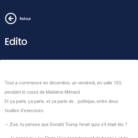
Retour
Edito
Tout
a
commencé
en
décembre,
un
vendredi,
en
salle
103,
pendant
le
cours
de
Madame
Ménard.
Et
ça
parle,
ça
parle,
et
ça
parle
de…
politique,
entre
deux
feuilles
d’exercices.
—
Zoé,
tu
penses
que
Donald
Trump
ferait
quoi
s’il
était
élu ?